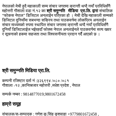
नेपालको मेची हुदै महाकाली सम्म संचार जगतमा क्रान्ती थप्दै नयाँ प्रविधिसँगै
महोत्तरी गौशाला वडा नं.१२ का
श्री समुन्नति मीडिया प्रा.लि. द्वारा
संचालिक
“फोकस नेपाल” डिजिटल अनलाईन पत्रिका हो । मेची देखि महाकाली सम्मको
डिजिटल दुनियाँमा सबभन्दा सक्रिय तथा पाठकवर्गमा लोकप्रिय अनलाईन
संचार माध्यमको रुपमा स्थापित संचार जगतमा क्रान्ती थप्दै नयाँ प्रविधिसँगै
दुनियाँ डिजिटलाईज भईरहदाँ फोक्स नेपाल अनलाईनले पाठकवर्गमा सत्य खवर
र सूचनाको हकमा सहजता तथा विश्वसनीयता प्रदान गर्दै आएको छ ।
श्री समुन्नति मिडिया प्रा.लि.
कम्पनी रजिष्टार दर्ता नं :३२६९९४ /०८० /०८१
गौशाला -१२ ,कान्तिबजार महोत्तरी ,मधेश प्रदेश , नेपाल
सम्पर्क नम्बर : 9814877019,9801672458
हाम्रो समूह
संचालक/स-सम्पादक : गणेश कु.सिंह कुशवाहा +9779801672458 ,