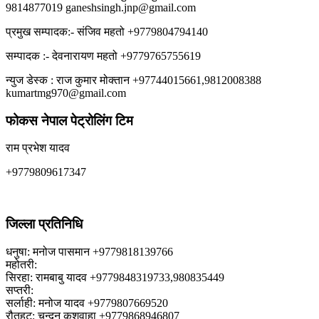
9814877019 ganeshsingh.jnp@gmail.com
प्रमुख सम्पादक:- संजिव महतो +9779804794140
सम्पादक :- देवनारायण महतो +9779765755619
न्युज डेस्क : राज कुमार मोक्तान +97744015661,9812008388
kumartmg970@gmail.com
फोकस नेपाल पेट्रोलिंग टिम
राम प्रभेश यादव
+9779809617347
जिल्ला प्रतिनिधि
धनुषा: मनोज पासमान +9779818139766
महोतरी:
सिरहा: रामबाबु यादव +9779848319733,980835449
सप्तरी:
सर्लाही: मनोज यादव +9779807669520
रौतहट: चन्दन कुशवाहा +9779868946807