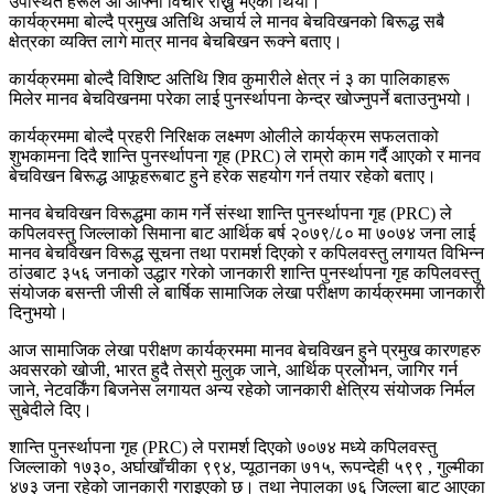
उपस्थित हरूले आ आफ्नो विचार राख्नु भएको थियो।
कार्यक्रममा बोल्दै प्रमुख अतिथि अचार्य ले मानव बेचविखनको बिरूद्ध सबै
क्षेत्रका व्यक्ति लागे मात्र मानव बेचबिखन रूक्ने बताए।
कार्यक्रममा बोल्दै विशिष्ट अतिथि शिव कुमारीले क्षेत्र नं ३ का पालिकाहरू
मिलेर मानव बेचविखनमा परेका लाई पुनर्स्थापना केन्द्र खोज्नुपर्ने बताउनुभयो।
कार्यक्रममा बोल्दै प्रहरी निरिक्षक लक्ष्मण ओलीले कार्यक्रम सफलताको
शुभकामना दिदै शान्ति पुनर्स्थापना गृह (PRC) ले राम्रो काम गर्दै आएको र मानव
बेचविखन बिरूद्ध आफूहरूबाट हुने हरेक सहयोग गर्न तयार रहेको बताए।
मानव बेचविखन विरूद्धमा काम गर्ने संस्था शान्ति पुनर्स्थापना गृह (PRC) ले
कपिलवस्तु जिल्लाको सिमाना बाट आर्थिक बर्ष २०७९/८० मा ७०७४ जना लाई
मानव बेचविखन विरूद्ध सूचना तथा परामर्श दिएको र कपिलवस्तु लगायत विभिन्न
ठांउबाट ३५६ जनाको उद्धार गरेको जानकारी शान्ति पुनर्स्थापना गृह कपिलवस्तु
संयोजक बसन्ती जीसी ले बार्षिक सामाजिक लेखा परीक्षण कार्यक्रममा जानकारी
दिनुभयो।
आज सामाजिक लेखा परीक्षण कार्यक्रममा मानव बेचविखन हुने प्रमुख कारणहरु
अवसरको खोजी, भारत हुदै तेस्रो मुलुक जाने, आर्थिक प्रलोभन, जागिर गर्न
जाने, नेटवर्किंग बिजनेस लगायत अन्य रहेको जानकारी क्षेत्रिय संयोजक निर्मल
सुबेदीले दिए।
शान्ति पुनर्स्थापना गृह (PRC) ले परामर्श दिएको ७०७४ मध्ये कपिलवस्तु
जिल्लाको १७३०, अर्घाखाँचीका ९९४, प्यूठानका ७१५, रूपन्देही ५९९ , गुल्मीका
४७३ जना रहेको जानकारी गराइएको छ। तथा नेपालका ७६ जिल्ला बाट आएका