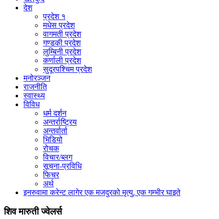
देश
प्रदेश १
मधेस प्रदेश
वागमती प्रदेश
गण्डकी प्रदेश
लुम्बिनी प्रदेश
कर्णाली प्रदेश
सुदूरपश्चिम प्रदेश
मनोरञ्जन
राजनीति
स्वास्थ्य
विविध
धर्म दर्शन
अन्तर्राष्ट्रिय
अन्तर्वार्ता
भिडियो
रोचक
विचार/ब्लग
सूचना-प्रविधि
फिचर
अर्थ
इनरुवामा करेन्ट लागेर एक मजदुरको मृत्यु, एक गम्भीर घाइते
शिव मारुती ज्वेलर्स