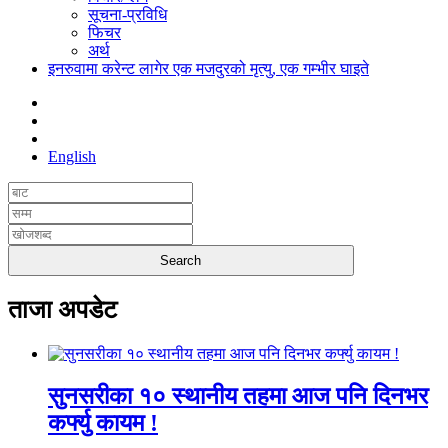
सूचना-प्रविधि
फिचर
अर्थ
इनरुवामा करेन्ट लागेर एक मजदुरको मृत्यु, एक गम्भीर घाइते
English
ताजा अपडेट
सुनसरीका १० स्थानीय तहमा आज पनि दिनभर
कर्फ्यु कायम !