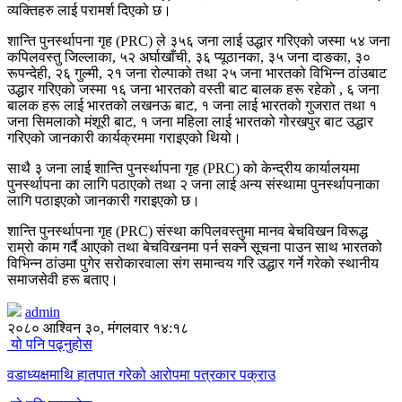
व्यक्तिहरु लाई परामर्श दिएको छ।
शान्ति पुनर्स्थापना गृह (PRC) ले ३५६ जना लाई उद्धार गरिएको जस्मा ५४ जना
कपिलवस्तु जिल्लाका, ५२ अर्घाखाँची, ३६ प्यूठानका, ३५ जना दाङका, ३०
रूपन्देही, २६ गुल्मी, २१ जना रोल्पाको तथा २५ जना भारतको विभिन्न ठांउबाट
उद्धार गरिएको जस्मा १६ जना भारतको वस्ती बाट बालक हरू रहेको , ६ जना
बालक हरू लाई भारतको लखनऊ बाट, १ जना लाई भारतको गुजरात तथा १
जना सिमलाको मंशूरी बाट, १ जना महिला लाई भारतको गोरखपुर बाट उद्धार
गरिएको जानकारी कार्यक्रममा गराइएको थियो।
साथै ३ जना लाई शान्ति पुनर्स्थापना गृह (PRC) को केन्द्रीय कार्यालयमा
पुनर्स्थापना का लागि पठाएको तथा २ जना लाई अन्य संस्थामा पुनर्स्थापनाका
लागि पठाइएको जानकारी गराइएको छ।
शान्ति पुनर्स्थापना गृह (PRC) संस्था कपिलवस्तुमा मानव बेचविखन विरूद्ध
राम्रो काम गर्दै आएको तथा बेचविखनमा पर्न सक्ने सूचना पाउन साथ भारतको
विभिन्न ठांउमा पुगेर सरोकारवाला संग समान्वय गरि उद्धार गर्ने गरेको स्थानीय
समाजसेवी हरू बताए।
admin
२०८० आश्विन ३०, मंगलवार १४:१८
यो पनि पढ्नुहोस
वडाध्यक्षमाथि हातपात गरेको आरोपमा पत्रकार पक्राउ