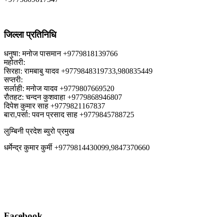
जिल्ला प्रतिनिधि
धनुषा: मनोज पासमान +9779818139766
महोतरी:
सिरहा: रामबाबु यादव +9779848319733,980835449
सप्तरी:
सर्लाही: मनोज यादव +9779807669520
रौतहट: चन्दन कुशवाहा +9779868946807
दिपेश कुमार साह +9779821167837
बारा,पर्सा: पवन प्रसाद साह +9779845788725
लुम्बिनी प्रदेश ब्युरो प्रमुख
धर्मेन्द्र कुमार कुर्मी +9779814430099,9847370660
Facebook