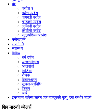
देश
प्रदेश १
मधेस प्रदेश
वागमती प्रदेश
गण्डकी प्रदेश
लुम्बिनी प्रदेश
कर्णाली प्रदेश
सुदूरपश्चिम प्रदेश
मनोरञ्जन
राजनीति
स्वास्थ्य
विविध
धर्म दर्शन
अन्तर्राष्ट्रिय
अन्तर्वार्ता
भिडियो
रोचक
विचार/ब्लग
सूचना-प्रविधि
फिचर
अर्थ
इनरुवामा करेन्ट लागेर एक मजदुरको मृत्यु, एक गम्भीर घाइते
शिव मारुती ज्वेलर्स