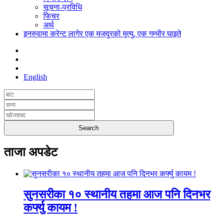
सूचना-प्रविधि
फिचर
अर्थ
इनरुवामा करेन्ट लागेर एक मजदुरको मृत्यु, एक गम्भीर घाइते
English
ताजा अपडेट
सुनसरीका १० स्थानीय तहमा आज पनि दिनभर
कर्फ्यु कायम !