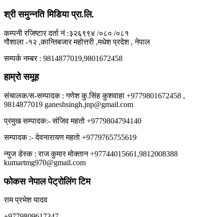
श्री समुन्नति मिडिया प्रा.लि.
कम्पनी रजिष्टार दर्ता नं :३२६९९४ /०८० /०८१
गौशाला -१२ ,कान्तिबजार महोत्तरी ,मधेश प्रदेश , नेपाल
सम्पर्क नम्बर : 9814877019,9801672458
हाम्रो समूह
संचालक/स-सम्पादक : गणेश कु.सिंह कुशवाहा +9779801672458 ,
9814877019 ganeshsingh.jnp@gmail.com
प्रमुख सम्पादक:- संजिव महतो +9779804794140
सम्पादक :- देवनारायण महतो +9779765755619
न्युज डेस्क : राज कुमार मोक्तान +97744015661,9812008388
kumartmg970@gmail.com
फोकस नेपाल पेट्रोलिंग टिम
राम प्रभेश यादव
+9779809617347