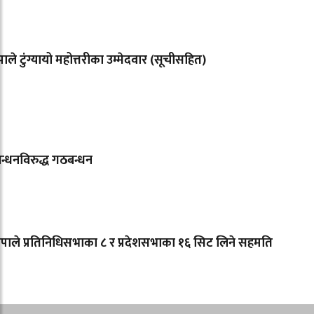
ले टुंग्यायो महोत्तरीका उम्मेदवार (सूचीसहित)
्धनविरुद्ध गठबन्धन
ाले प्रतिनिधिसभाका ८ र प्रदेशसभाका १६ सिट लिने सहमति