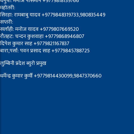
धनुषा: मनोज पासमान +9779818139766
महोतरी:
सिरहा: रामबाबु यादव +9779848319733,980835449
सप्तरी:
सर्लाही: मनोज यादव +9779807669520
रौतहट: चन्दन कुशवाहा +9779868946807
दिपेश कुमार साह +9779821167837
बारा,पर्सा: पवन प्रसाद साह +9779845788725
लुम्बिनी प्रदेश ब्युरो प्रमुख
धर्मेन्द्र कुमार कुर्मी +9779814430099,9847370660