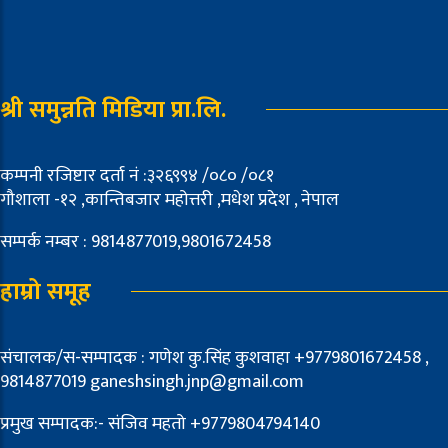
श्री समुन्नति मिडिया प्रा.लि.
कम्पनी रजिष्टार दर्ता नं :३२६९९४ /०८० /०८१
गौशाला -१२ ,कान्तिबजार महोत्तरी ,मधेश प्रदेश , नेपाल
सम्पर्क नम्बर : 9814877019,9801672458
हाम्रो समूह
संचालक/स-सम्पादक : गणेश कु.सिंह कुशवाहा +9779801672458 ,
9814877019 ganeshsingh.jnp@gmail.com
प्रमुख सम्पादक:- संजिव महतो +9779804794140