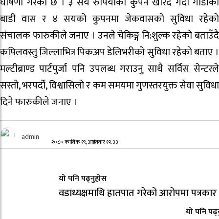
घोषणा गरेको छ । ३ सय रुपियाँको कुपन खरिद गर्दा गाडीको
बाडी वास र ४ सयको कुपनमा जेकवासको सुविधा रहेको
संचालक फारुकीले जनाए । उनले चेकिङ्ग नि:शुल्क रहेकाे बताउँदै
कपिलवस्तु जिल्लाभित्र पिकअप डेलिभरीकाे सुविधा रहेकाे बताए ।
मल्टीब्राण्ड पार्टपुर्जा पनि उपलब्ध गराउनु साथै सर्विस सेन्टरले
सस्तो, भरपर्दो, विश्वासिलो र कम समयमा गुणस्तरयुक्त सेवा‌ सुविधा
दिने फारुकीले जनाए ।
admin
२०८० कार्तिक १९, आईतवार १२:३३
यो पनि पढ्नुहोस
वडाध्यक्षमाथि हातपात गरेको आरोपमा पत्रकार 
यो पनि पढ्