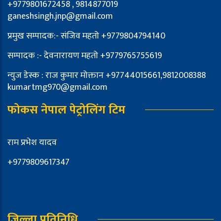
+9779801672458 , 9814877019
ganeshsingh.jnp@gmail.com
प्रमुख सम्पादक:- संजिव महतो +9779804794140
सम्पादक :- देवनारायण महतो +9779765755619
न्युज डेस्क : राज कुमार मोक्तान +97744015661,9812008388
kumartmg970@gmail.com
फोकस नेपाल पेट्रोलिंग टिम
राम प्रभेश यादव
+9779809617347
जिल्ला प्रतिनिधि