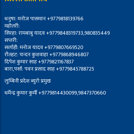
धनुषा: मनोज पासमान +9779818139766
महोतरी:
सिरहा: रामबाबु यादव +9779848319733,980835449
सप्तरी:
सर्लाही: मनोज यादव +9779807669520
रौतहट: चन्दन कुशवाहा +9779868946807
दिपेश कुमार साह +9779821167837
बारा,पर्सा: पवन प्रसाद साह +9779845788725
लुम्बिनी प्रदेश ब्युरो प्रमुख
धर्मेन्द्र कुमार कुर्मी +9779814430099,9847370660