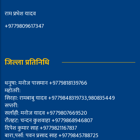
राम प्रभेश यादव
+9779809617347
जिल्ला प्रतिनिधि
धनुषा: मनोज पासमान +9779818139766
महोतरी:
सिरहा: रामबाबु यादव +9779848319733,980835449
सप्तरी:
सर्लाही: मनोज यादव +9779807669520
रौतहट: चन्दन कुशवाहा +9779868946807
दिपेश कुमार साह +9779821167837
बारा,पर्सा: पवन प्रसाद साह +9779845788725