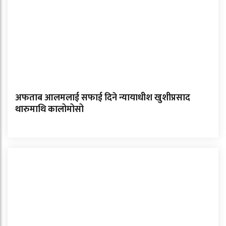
अफताब आलमलाई सफाई दिने न्यायाधीश खुशीप्रसाद
थारुमाथि कालोमोसो