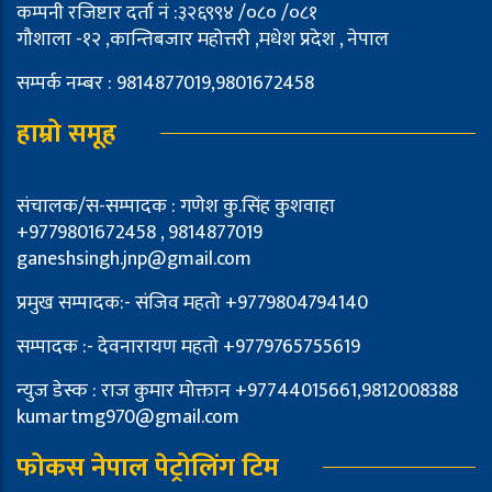
कम्पनी रजिष्टार दर्ता नं :३२६९९४ /०८० /०८१
गौशाला -१२ ,कान्तिबजार महोत्तरी ,मधेश प्रदेश , नेपाल
सम्पर्क नम्बर : 9814877019,9801672458
हाम्रो समूह
संचालक/स-सम्पादक : गणेश कु.सिंह कुशवाहा
+9779801672458 , 9814877019
ganeshsingh.jnp@gmail.com
प्रमुख सम्पादक:- संजिव महतो +9779804794140
सम्पादक :- देवनारायण महतो +9779765755619
न्युज डेस्क : राज कुमार मोक्तान +97744015661,9812008388
kumartmg970@gmail.com
फोकस नेपाल पेट्रोलिंग टिम