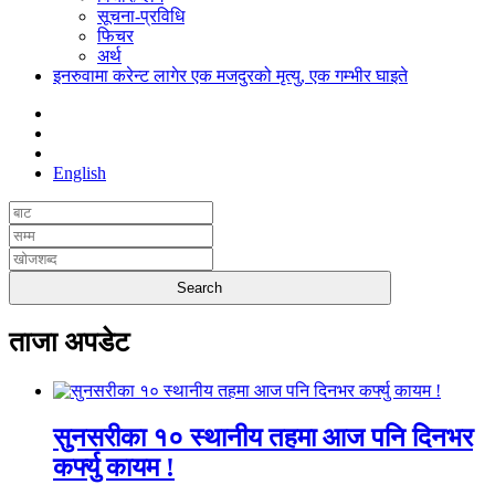
सूचना-प्रविधि
फिचर
अर्थ
इनरुवामा करेन्ट लागेर एक मजदुरको मृत्यु, एक गम्भीर घाइते
English
ताजा अपडेट
सुनसरीका १० स्थानीय तहमा आज पनि दिनभर
कर्फ्यु कायम !