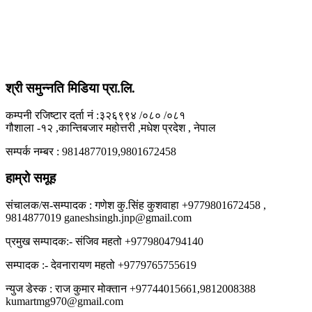
श्री समुन्नति मिडिया प्रा.लि.
कम्पनी रजिष्टार दर्ता नं :३२६९९४ /०८० /०८१
गौशाला -१२ ,कान्तिबजार महोत्तरी ,मधेश प्रदेश , नेपाल
सम्पर्क नम्बर : 9814877019,9801672458
हाम्रो समूह
संचालक/स-सम्पादक : गणेश कु.सिंह कुशवाहा +9779801672458 ,
9814877019 ganeshsingh.jnp@gmail.com
प्रमुख सम्पादक:- संजिव महतो +9779804794140
सम्पादक :- देवनारायण महतो +9779765755619
न्युज डेस्क : राज कुमार मोक्तान +97744015661,9812008388
kumartmg970@gmail.com