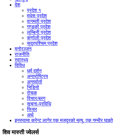
देश
प्रदेश १
मधेस प्रदेश
वागमती प्रदेश
गण्डकी प्रदेश
लुम्बिनी प्रदेश
कर्णाली प्रदेश
सुदूरपश्चिम प्रदेश
मनोरञ्जन
राजनीति
स्वास्थ्य
विविध
धर्म दर्शन
अन्तर्राष्ट्रिय
अन्तर्वार्ता
भिडियो
रोचक
विचार/ब्लग
सूचना-प्रविधि
फिचर
अर्थ
इनरुवामा करेन्ट लागेर एक मजदुरको मृत्यु, एक गम्भीर घाइते
शिव मारुती ज्वेलर्स