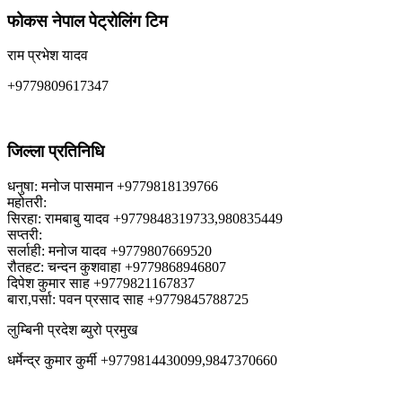
फोकस नेपाल पेट्रोलिंग टिम
राम प्रभेश यादव
+9779809617347
जिल्ला प्रतिनिधि
धनुषा: मनोज पासमान +9779818139766
महोतरी:
सिरहा: रामबाबु यादव +9779848319733,980835449
सप्तरी:
सर्लाही: मनोज यादव +9779807669520
रौतहट: चन्दन कुशवाहा +9779868946807
दिपेश कुमार साह +9779821167837
बारा,पर्सा: पवन प्रसाद साह +9779845788725
लुम्बिनी प्रदेश ब्युरो प्रमुख
धर्मेन्द्र कुमार कुर्मी +9779814430099,9847370660