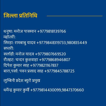
जिल्ला प्रतिनिधि
धनुषा: मनोज पासमान +9779818139766
महोतरी:
सिरहा: रामबाबु यादव +9779848319733,980835449
सप्तरी:
सर्लाही: मनोज यादव +9779807669520
रौतहट: चन्दन कुशवाहा +9779868946807
दिपेश कुमार साह +9779821167837
बारा,पर्सा: पवन प्रसाद साह +9779845788725
लुम्बिनी प्रदेश ब्युरो प्रमुख
धर्मेन्द्र कुमार कुर्मी +9779814430099,9847370660