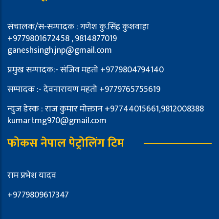
संचालक/स-सम्पादक : गणेश कु.सिंह कुशवाहा
+9779801672458 , 9814877019
ganeshsingh.jnp@gmail.com
प्रमुख सम्पादक:- संजिव महतो +9779804794140
सम्पादक :- देवनारायण महतो +9779765755619
न्युज डेस्क : राज कुमार मोक्तान +97744015661,9812008388
kumartmg970@gmail.com
फोकस नेपाल पेट्रोलिंग टिम
राम प्रभेश यादव
+9779809617347