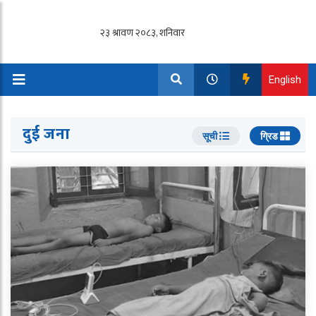
English
दुई जना
सूची
ग्रिड